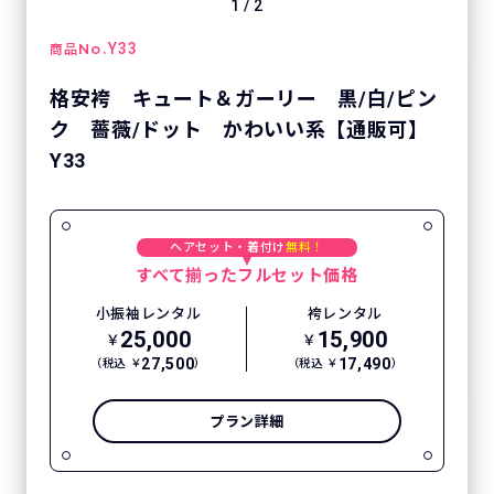
1
/
2
No.
Y33
商品
格安袴 キュート＆ガーリー 黒/白/ピン
ク 薔薇/ドット かわいい系【通販可】
Y33
ヘアセット・着付け
無料！
すべて揃ったフルセット価格
小振袖レンタル
袴レンタル
25,000
15,900
￥
￥
27,500
17,490
（税込 ￥
）
（税込 ￥
）
プラン詳細