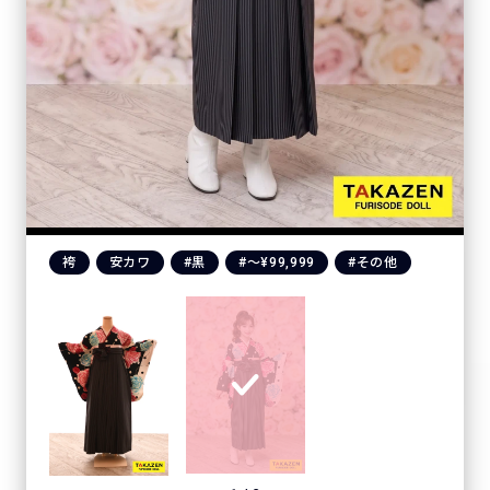
袴
安カワ
#黒
#〜¥99,999
#その他