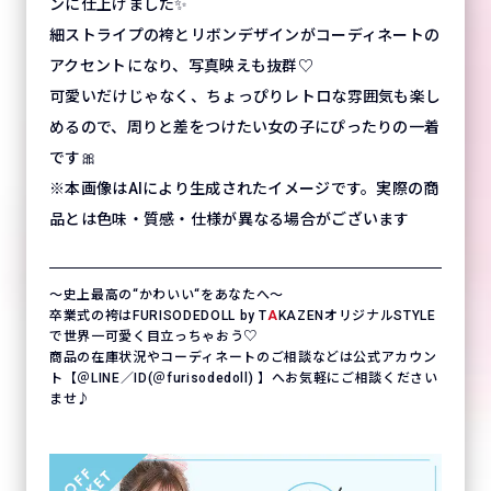
ンに仕上げました✨
細ストライプの袴とリボンデザインがコーディネートの
アクセントになり、写真映えも抜群♡
可愛いだけじゃなく、ちょっぴりレトロな雰囲気も楽し
めるので、周りと差をつけたい女の子にぴったりの一着
です🎀
※本画像はAIにより生成されたイメージです。実際の商
品とは色味・質感・仕様が異なる場合がございます
〜史上最高の“かわいい“をあなたへ〜
卒業式の袴はFURISODEDOLL by T
A
KAZENオリジナルSTYLE
で世界一可愛く目立っちゃおう♡
商品の在庫状況やコーディネートのご相談などは公式アカウン
ト【＠LINE／ID(＠furisodedoll) 】へお気軽にご相談ください
ませ♪