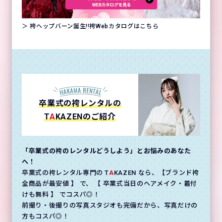
＞ 袴ヘップバーン誕生!!袴Webカタログはこちら
卒業式の袴レンタルの
T
A
KAZENのご紹介
「卒業式の袴のレンタルどうしよう」とお悩みのあなた
へ！
卒業式の袴レンタル専門の T
A
KAZEN なら、【ブランド袴
全商品が最安値 】 で、 【 卒業式当日のヘアメイク・着付
けも無料 】 でコスパ◎！
前撮り・後撮りの写真スタジオも完備だから、写真だけの
方もコスパ◎！