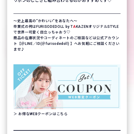
リボンのしごきと組み合わせるのがおすすめです♡
〜史上最高の“かわいい“をあなたへ〜
卒業式の袴はFURISODEDOLL by T
A
KAZENオリジナルSTYLE
で世界一可愛く目立っちゃおう♡
商品の在庫状況やコーディネートのご相談などは公式アカウン
ト【＠LINE／ID(＠furisodedoll) 】へお気軽にご相談ください
ませ♪
＞ お得なWEBクーポンはこちら