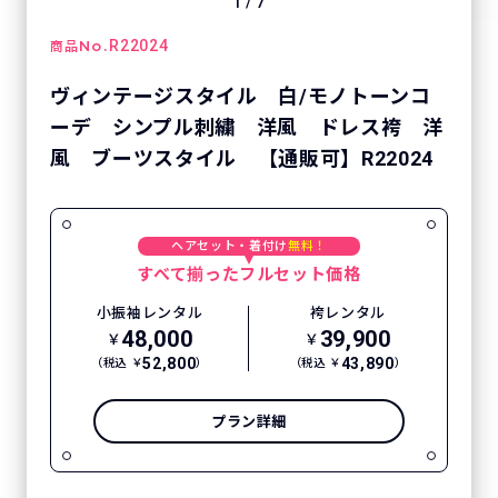
1
/
7
No.
R22024
商品
ヴィンテージスタイル 白/モノトーンコ
ーデ シンプル刺繍 洋風 ドレス袴 洋
風 ブーツスタイル 【通販可】R22024
ヘアセット・着付け
無料！
すべて揃ったフルセット価格
小振袖レンタル
袴レンタル
48,000
39,900
￥
￥
52,800
43,890
（税込 ￥
）
（税込 ￥
）
プラン詳細