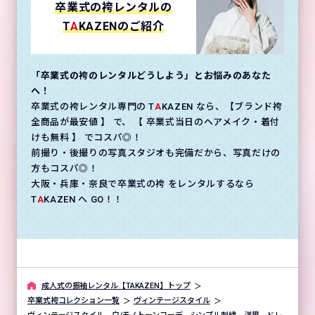
卒業式の袴レンタルの
T
A
KAZENのご紹介
「卒業式の袴のレンタルどうしよう」とお悩みのあなた
へ！
卒業式の袴レンタル専門の T
A
KAZEN なら、【ブランド袴
全商品が最安値 】 で、 【 卒業式当日のヘアメイク・着付
けも無料 】 でコスパ◎！
前撮り・後撮りの写真スタジオも完備だから、写真だけの
方もコスパ◎！
大阪・兵庫・奈良で卒業式の袴 をレンタルするなら
T
A
KAZEN へ GO！！
成⼈式の振袖レンタル【TAKAZEN】トップ
卒業式袴コレクション一覧
ヴィンテージスタイル