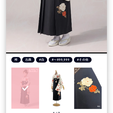
袴
古典
#白
#〜¥99,999
#その他