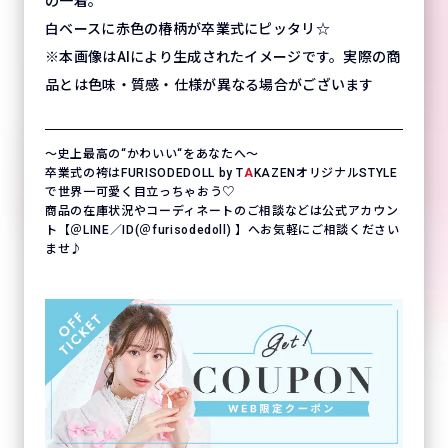
の一着。
白ベースに赤色の椿柄が卒業式にピッタリ☆
※本画像はAIにより生成されたイメージです。実際の商
品とは色味・質感・仕様が異なる場合がございます
〜史上最高の“かわいい“をあなたへ〜
卒業式の袴はFURISODEDOLL by T
A
KAZENオリジナルSTYLE
で世界一可愛く目立っちゃおう♡
商品の在庫状況やコーディネートのご相談などは公式アカウン
ト【＠LINE／ID(＠furisodedoll) 】へお気軽にご相談ください
ませ♪