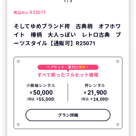
1
/
3
No.
R25071
商品
そしてゆめブランド袴 古典柄 オフホワ
イト 椿柄 大人っぽい レトロ古典 ブ
ーツスタイル【通販可】R25071
ヘアセット・着付け
無料！
すべて揃ったフルセット価格
小振袖レンタル
袴レンタル
50,000
21,900
￥
￥
55,000
24,090
（税込 ￥
）
（税込 ￥
）
プラン詳細