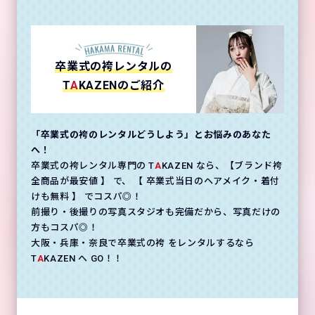
卒業式の袴レンタルの
T
A
KAZENのご紹介
「卒業式の袴のレンタルどうしよう」とお悩みのあなた
へ！
卒業式の袴レンタル専門の T
A
KAZEN なら、【ブランド袴
全商品が最安値 】 で、 【 卒業式当日のヘアメイク・着付
けも無料 】 でコスパ◎！
前撮り・後撮りの写真スタジオも完備だから、写真だけの
方もコスパ◎！
大阪・兵庫・奈良で卒業式の袴 をレンタルするなら
T
A
KAZEN へ GO！！