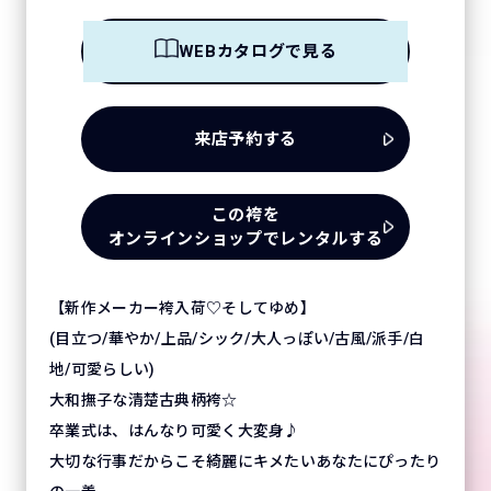
WEBカタログで見る
来店予約する
この袴を
オンラインショップでレンタルする
【新作メーカー袴入荷♡そしてゆめ】
(目立つ/華やか/上品/シック/大人っぽい/古風/派手/白
地/可愛らしい)
大和撫子な清楚古典柄袴☆
卒業式は、はんなり可愛く大変身♪
大切な行事だからこそ綺麗にキメたいあなたにぴったり