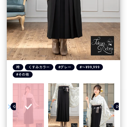
袴
くすみカラー
#グレー
#〜¥99,999
#その他