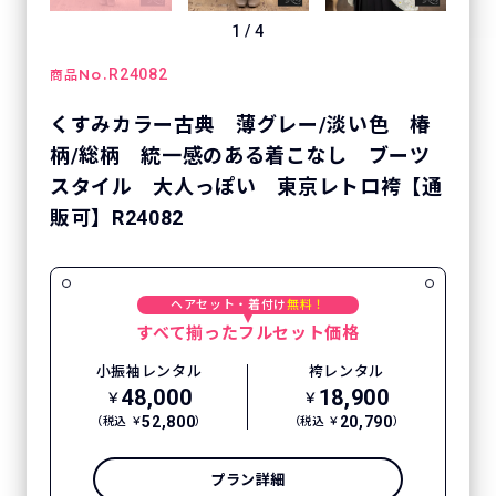
1
/
4
No.
R24082
商品
くすみカラー古典 薄グレー/淡い色 椿
柄/総柄 統一感のある着こなし ブーツ
スタイル 大人っぽい 東京レトロ袴【通
販可】R24082
ヘアセット・着付け
無料！
すべて揃ったフルセット価格
小振袖レンタル
袴レンタル
48,000
18,900
￥
￥
52,800
20,790
（税込 ￥
）
（税込 ￥
）
プラン詳細