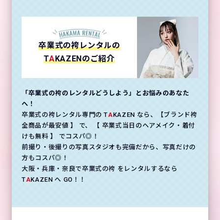
卒業式の袴レンタルの
T
A
KAZENのご紹介
「卒業式の袴のレンタルどうしよう」とお悩みのあなた
へ！
卒業式の袴レンタル専門の T
A
KAZEN なら、【ブランド袴
全商品が最安値 】 で、 【 卒業式当日のヘアメイク・着付
けも無料 】 でコスパ◎！
前撮り・後撮りの写真スタジオも完備だから、写真だけの
方もコスパ◎！
大阪・兵庫・奈良で卒業式の袴 をレンタルするなら
T
A
KAZEN へ GO！！