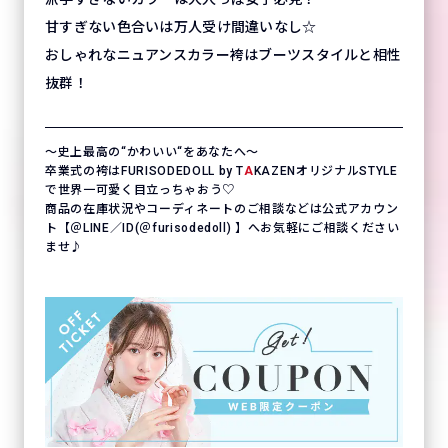
甘すぎない色合いは万人受け間違いなし☆
おしゃれなニュアンスカラー袴はブーツスタイルと相性
抜群！
〜史上最高の“かわいい“をあなたへ〜
卒業式の袴はFURISODEDOLL by T
A
KAZENオリジナルSTYLE
で世界一可愛く目立っちゃおう♡
商品の在庫状況やコーディネートのご相談などは公式アカウン
ト【＠LINE／ID(＠furisodedoll) 】へお気軽にご相談ください
ませ♪