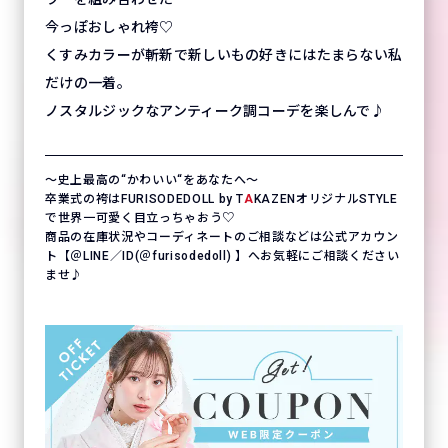
今っぽおしゃれ袴♡
くすみカラーが斬新で新しいもの好きにはたまらない私
だけの一着。
ノスタルジックなアンティーク調コーデを楽しんで♪
〜史上最高の“かわいい“をあなたへ〜
卒業式の袴はFURISODEDOLL by T
A
KAZENオリジナルSTYLE
で世界一可愛く目立っちゃおう♡
商品の在庫状況やコーディネートのご相談などは公式アカウン
ト【＠LINE／ID(＠furisodedoll) 】へお気軽にご相談ください
ませ♪