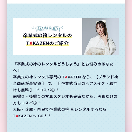
卒業式の袴レンタルの
T
A
KAZENのご紹介
「卒業式の袴のレンタルどうしよう」とお悩みのあなた
へ！
卒業式の袴レンタル専門の T
A
KAZEN なら、【ブランド袴
全商品が最安値 】 で、 【 卒業式当日のヘアメイク・着付
けも無料 】 でコスパ◎！
前撮り・後撮りの写真スタジオも完備だから、写真だけの
方もコスパ◎！
大阪・兵庫・奈良で卒業式の袴 をレンタルするなら
T
A
KAZEN へ GO！！