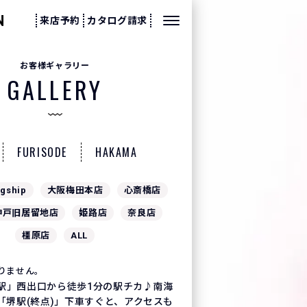
来店予約
カタログ請求
お客様ギャラリー
GALLERY
FURISODE
HAKAMA
gship
大阪梅田本店
心斎橋店
神戸旧居留地店
姫路店
奈良店
橿原店
ALL
りません。
駅」西出口から徒歩1分の駅チカ♪南海
「堺駅(終点)」下車すぐと、アクセスも