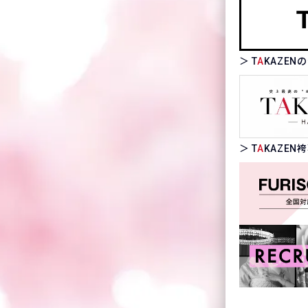
＞ T
A
KAZE
＞ T
A
KAZE