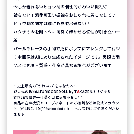
今しか着れないヒョウ柄の個性的かわいい振袖♡
被らない！派手可愛い振袖をおしゃれに着こなして♪
ヒョウ柄の振袖は誰にも真似出来ない！
ハタチの今を断トツに可愛く輝かせる個性が引き立つ一
着。
パールやレースの小物で更にポップにアレンジしてね♡
※本画像はAIにより生成されたイメージです。実際の商
品とは色味・質感・仕様が異なる場合がございます
〜史上最高の“かわいい“をあなたへ〜
成人式の振袖はFURISODEDOLL by T
A
KAZENオリジナル
STYLEで世界一可愛く目立っちゃおう♡
商品の在庫状況やコーディネートのご相談などは公式アカウン
ト【＠LINE／ID(＠furisodedoll) 】へお気軽にご相談ください
ませ♪