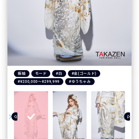
振袖
モード
#白
#金(ゴールド)
#¥200,000〜¥299,999
#ゆうちゃみ