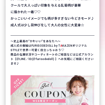
クールで大人っぽい印象を与える乱菊柄が豪華
に描かれた一着♡♡
かっこいいイメージでも柄が多すぎない今どきモード♪
成人式は少し背伸びをして大人の女性に大変身☆
〜史上最高の“かわいい“をあなたへ〜
成人式の振袖はFURISODEDOLL by T
A
KAZENオリジナル
STYLEで世界一可愛く目立っちゃおう♡
商品の在庫状況やコーディネートのご相談などは公式アカウン
ト【＠LINE／ID(＠furisodedoll) 】へお気軽にご相談ください
ませ♪