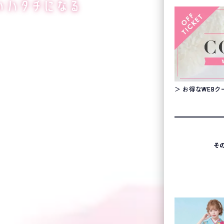
＞ お得なWEB
そ