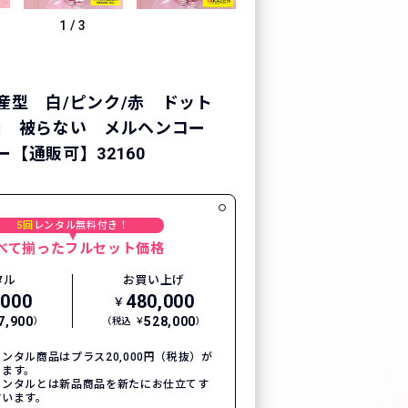
1
/
3
産型 白/ピンク/赤 ドット
柄 被らない メルヘンコー
【通販可】32160
5回
レンタル無料付き！
べて揃ったフルセット価格
タル
お買い上げ
,000
480,000
￥
7,900
528,000
）
（税込 ￥
）
ンタル商品はプラス20,000円（税抜）が
ります。
レンタルとは新品商品を新たにお仕立てす
言います。