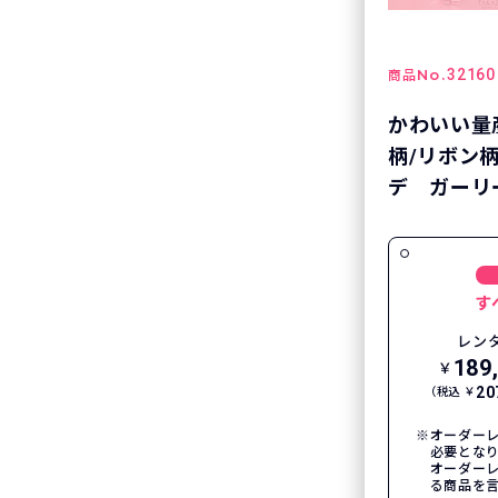
No.
32160
商品
かわいい量
柄/リボン
デ ガーリー
す
レン
189
￥
20
（税込 ￥
オーダーレ
必要とな
オーダー
る商品を