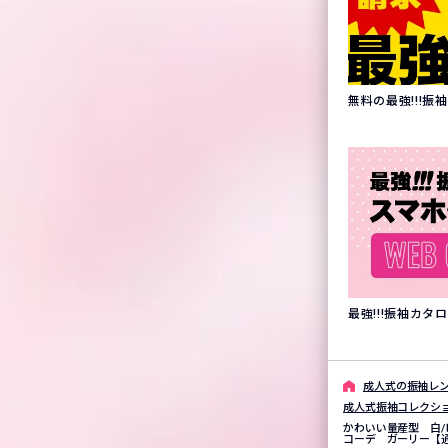
無料の最強!!!
最強!!!振袖カ
成⼈式の振袖レン
成人式振袖コレクシ
かわいい量産型 白/
コーデ ガーリー【通販