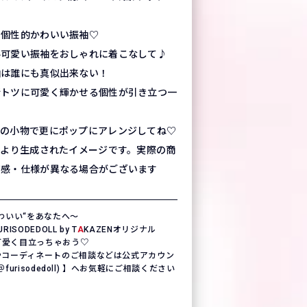
い個性的かわいい振袖♡
手可愛い振袖をおしゃれに着こなして♪
袖は誰にも真似出来ない！
断トツに可愛く輝かせる個性が引き立つ一
スの小物で更にポップにアレンジしてね♡
により生成されたイメージです。実際の商
質感・仕様が異なる場合がございます
わいい“をあなたへ〜
SODEDOLL by T
A
KAZENオリジナル
一可愛く目立っちゃおう♡
やコーディネートのご相談などは公式アカウン
(＠furisodedoll) 】へお気軽にご相談ください