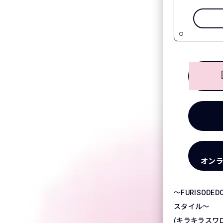
オン
～FURISODE
スタイル～
(キラキラスワ