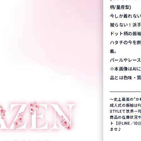
柄/量産型)
今しか着れな
被らない！派
ドット柄の振
ハタチの今を
着。
パールやレー
※本画像はAI
品とは色味・
〜史上最高の“か
成人式の振袖はFURI
STYLEで世界
商品の在庫状況
ト【＠LINE／ID
ませ♪