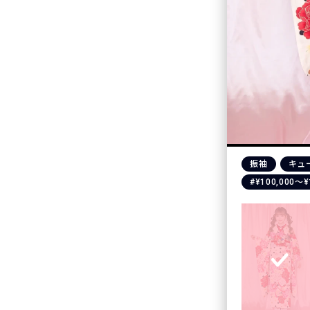
振袖
キュ
#¥100,000〜¥