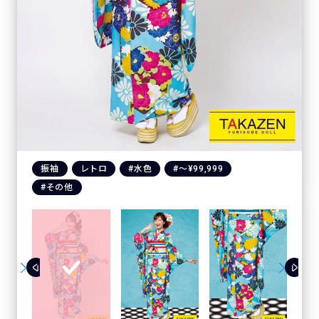
振袖
レトロ
#水色
#〜¥99,999
#その他