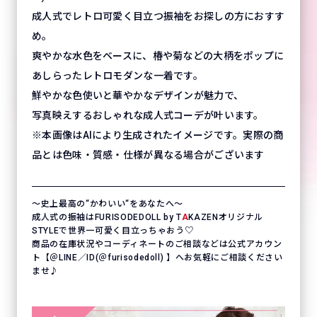
成人式でレトロ可愛く目立つ振袖をお探しの方におすす
め。
爽やかな水色をベースに、椿や菊などの大柄をポップに
あしらったレトロモダンな一着です。
鮮やかな色使いと華やかなデザインが魅力で、
写真映えするおしゃれな成人式コーデが叶います。
※本画像はAIにより生成されたイメージです。実際の商
品とは色味・質感・仕様が異なる場合がございます
〜史上最高の“かわいい“をあなたへ〜
成人式の振袖はFURISODEDOLL by T
A
KAZENオリジナル
STYLEで世界一可愛く目立っちゃおう♡
商品の在庫状況やコーディネートのご相談などは公式アカウン
ト【＠LINE／ID(＠furisodedoll) 】へお気軽にご相談ください
ませ♪