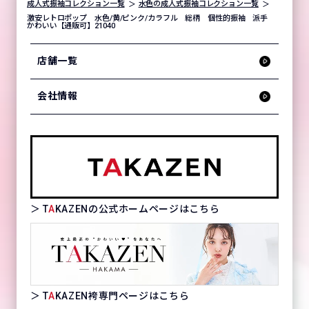
成人式振袖コレクション一覧
水色の成人式振袖コレクション一覧
激安レトロポップ 水色/黄/ピンク/カラフル 総柄 個性的振袖 派手
かわいい【通販可】21040
店舗一覧
会社情報
＞ T
A
KAZENの公式ホームページはこちら
＞ T
A
KAZEN袴専門ページはこちら