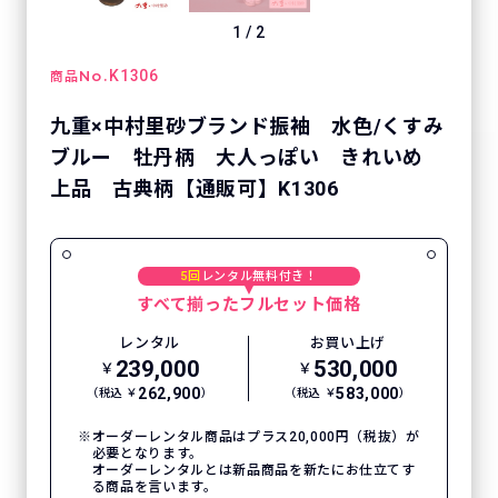
1
/
2
No.
K1306
商品
九重×中村里砂ブランド振袖 水色/くすみ
ブルー 牡丹柄 大人っぽい きれいめ
上品 古典柄【通販可】K1306
5回
レンタル無料付き！
すべて揃ったフルセット価格
レンタル
お買い上げ
239,000
530,000
￥
￥
262,900
583,000
（税込 ￥
）
（税込 ￥
）
オーダーレンタル商品はプラス20,000円（税抜）が
必要となります。
オーダーレンタルとは新品商品を新たにお仕立てす
る商品を言います。