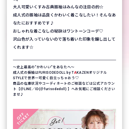
大人可愛いくすみ古典振袖はみんなの注目の的☆
成人式の振袖は品良くかわいく着こなしたい！そんなあ
なたにおすすめです♪
おしゃれな着こなしの秘訣はワントーンコーデ♡
沢山色が入っていないので落ち着いた印象を醸し出して
くれます☆
〜史上最高の“かわいい“をあなたへ〜
成人式の振袖はFURISODEDOLL by T
A
KAZENオリジナル
STYLEで世界一可愛く目立っちゃおう♡
商品の在庫状況やコーディネートのご相談などは公式アカウン
ト【＠LINE／ID(＠furisodedoll) 】へお気軽にご相談ください
ませ♪