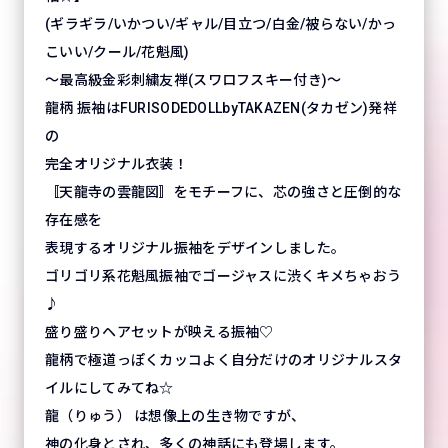
(ギラギラ/いかつい/ギャル/目立つ/白金/被らない/かっ
こいい/クール/花魁風)
～最高級金彩刺繍友禅(スワロフスキー付き)～
龍柄 振袖はFURISODEDOLLbyTAKAZEN(タカゼン)発祥
の
完全オリジナル衣装！
〚天龍寺の雲龍図〛をモチーフに、芯の強さと圧倒的な
存在感を
表現するオリジナル振袖をデザインしました。
ゴリゴリ系花魁風振袖でゴージャスに渋くキメちゃおう
♪
盛り盛りヘアセットが映える振袖♡
龍柄で極道っぽくカッコよく自分だけのオリジナルスタ
イルにしてみてね☆
龍（りゅう） は想像上の生き物ですが、
神の化身とされ、多くの神話にも登場します。