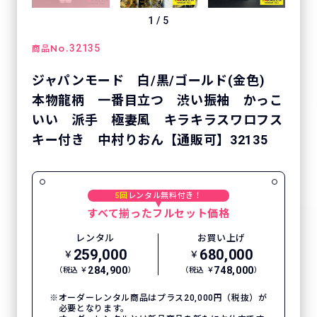
1
/
5
No.
32135
商品
ジャパンモード 白/黒/ゴールド(金色)
本物龍柄 一番目立つ 渋い振袖 かっこ
いい 派手 極妻風 キラキラスワロフス
キー付き 中村りおん【通販可】32135
5回
レンタル無料付き！
すべて揃ったフルセット価格
レンタル
お買い上げ
259,000
680,000
￥
￥
284,900
748,000
（税込 ￥
）
（税込 ￥
）
オーダーレンタル商品はプラス20,000円（税抜）が
必要となります。