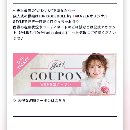
〜史上最高の“かわいい“をあなたへ〜
成人式の振袖はFURISODEDOLL by T
A
KAZENオリジナル
STYLEで世界一可愛く目立っちゃおう♡
商品の在庫状況やコーディネートのご相談などは公式アカウン
ト【＠LINE／ID(＠furisodedoll) 】へお気軽にご相談ください
ませ♪
＞ お得なWEBクーポンはこちら