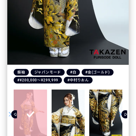
振袖
ジャパンモード
#白
#金(ゴールド)
#¥200,000〜¥299,999
#中村りおん