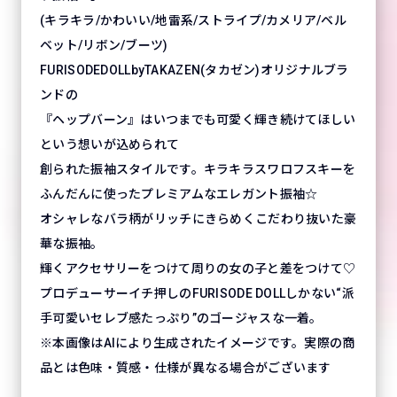
(キラキラ/かわいい/地雷系/ストライプ/カメリア/ベル
ベット/リボン/ブーツ)
FURISODEDOLLbyTAKAZEN(タカゼン)オリジナルブラ
ンドの
『ヘップバーン』はいつまでも可愛く輝き続けてほしい
という想いが込められて
創られた振袖スタイルです。キラキラスワロフスキーを
ふんだんに使ったプレミアムなエレガント振袖☆
オシャレなバラ柄がリッチにきらめくこだわり抜いた豪
華な振袖。
輝くアクセサリーをつけて周りの女の子と差をつけて♡
プロデューサーイチ押しのFURISODE DOLLしかない“派
手可愛いセレブ感たっぷり”のゴージャスな一着。
※本画像はAIにより生成されたイメージです。実際の商
品とは色味・質感・仕様が異なる場合がございます