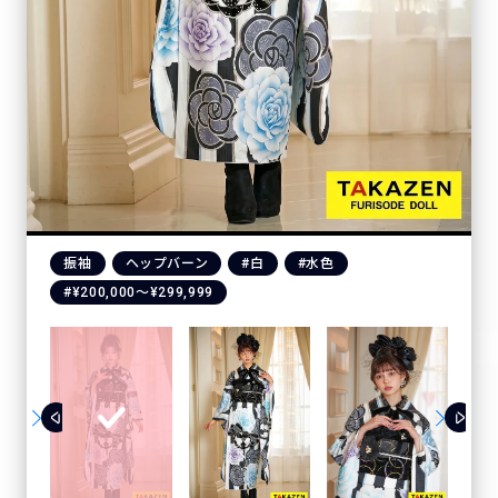
振袖
ヘップバーン
#白
#水色
#¥200,000〜¥299,999