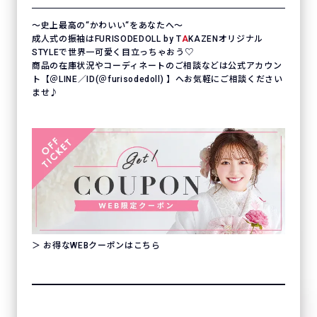
〜史上最高の“かわいい“をあなたへ〜
成人式の振袖はFURISODEDOLL by T
A
KAZENオリジナル
STYLEで世界一可愛く目立っちゃおう♡
商品の在庫状況やコーディネートのご相談などは公式アカウン
ト【＠LINE／ID(＠furisodedoll) 】へお気軽にご相談ください
ませ♪
＞ お得なWEBクーポンはこちら