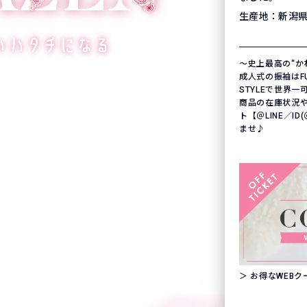
生産地：新潟
〜史上最高の“か
成人式の振袖はFURI
STYLEで世界
商品の在庫状況
ト【＠LINE／ID
ませ♪
＞ お得なWEB