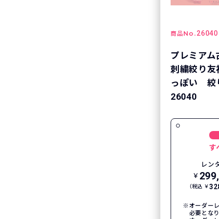
No.
26040
商品
プレミアム
刺繍絞り友
っぽい 絞
26040
す
レン
299
￥
32
（税込 ￥
オーダーレ
必要とな