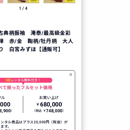
1
/
4
古典柄振袖 滝泰/最高級金彩
禅 赤/金 鞠柄/牡丹柄 大人
り 白宮みずほ【通販可】
5回
レンタル無料付き！
べて揃ったフルセット価格
タル
お買い上げ
,000
680,000
￥
8,900
748,000
）
（税込 ￥
）
ンタル商品はプラス20,000円（税抜）が
ります。