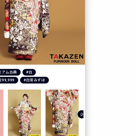
ミアム古典
#白
299,999
#白宮みずほ