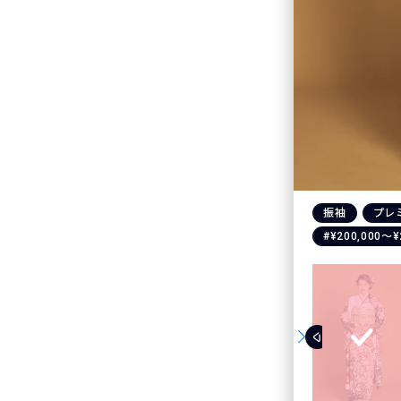
振袖
プレ
#¥200,000〜¥