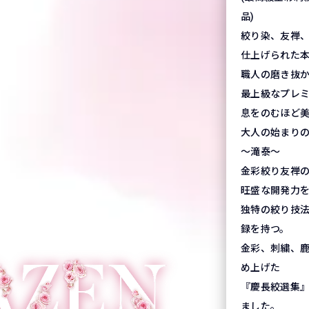
品)
絞り染、友禅
仕上げられた
職人の磨き抜
最上級なプレ
息をのむほど
大人の始まり
～滝泰～
金彩絞り友禅
旺盛な開発力
独特の絞り技法
録を持つ。
金彩、刺繍、
め上げた
『慶長絞選集
ました。