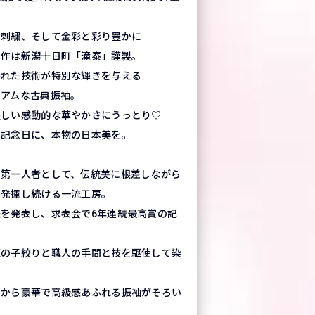
、刺繍、そして金彩と彩り豊かに
本作は新潟十日町「滝泰」謹製。
かれた技術が特別な輝きを与える
ミアムな古典振袖。
美しい感動的な華やかさにうっとり♡
の記念日に、本物の日本美を。
の第一人者として、伝統美に根差しながら
を発揮し続ける一流工房。
を発表し、求表会で6年連続最高賞の記
鹿の子絞りと職人の手間と技を駆使して染
』から豪華で高級感あふれる振袖がそろい