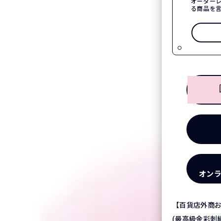
オーダー
る商品を
オン
【百貨店外商お
(最高級金彩刺