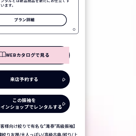
レンタルとは新品商品を新たにお仕立てす
言います。
プラン詳細
WEBカタログで見る
来店予約する
この振袖を
ラインショップでレンタルする
客様向け絞りで有名な“滝泰”高級振袖】
繍絞り友禅/大人っぽい/高級古典/絞り/上