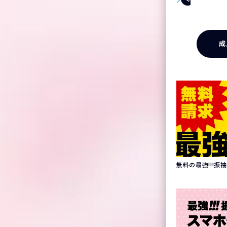
成
無料の最強!!!