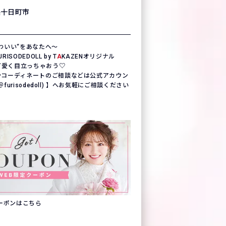
県十日町市
わいい“をあなたへ〜
SODEDOLL by T
A
KAZENオリジナル
一可愛く目立っちゃおう♡
やコーディネートのご相談などは公式アカウン
(＠furisodedoll) 】へお気軽にご相談ください
クーポンはこちら