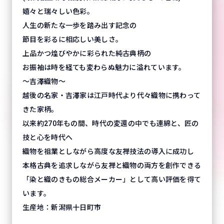
嬉々と瑞々しい色彩。
人生の新たな一歩を踏み出す記念の
節目を彩るに相応しい美しさ。
上品かつ煌びやかに彩られた純古典柄の
お振袖は時を経ても変わらぬ魅力に溢れています。
～吉澤織物～
越後の名家・吉澤家は江戸時代より代々織物に携わって
きた家柄。
以来約270年もの間、時代の変還の中でも連綿と、匠の
技と心を時代へ
織物を祖業としながら高度な友禅技法の導入に成功し
本格古典を追求しながら友禅と織物の両方を創作できる
「染と織のきもの総合メーカー」として高い評価を得て
います。
生産地：新潟県十日町市