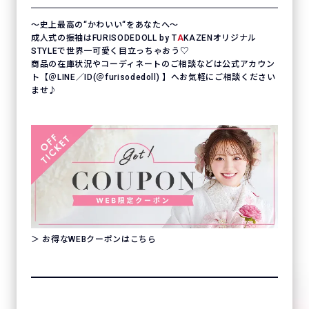
〜史上最高の“かわいい“をあなたへ〜
成人式の振袖はFURISODEDOLL by T
A
KAZENオリジナル
STYLEで世界一可愛く目立っちゃおう♡
商品の在庫状況やコーディネートのご相談などは公式アカウン
ト【＠LINE／ID(＠furisodedoll) 】へお気軽にご相談ください
ませ♪
＞ お得なWEBクーポンはこちら