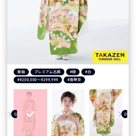
振袖
プレミアム古典
#緑
#白
#¥200,000〜¥299,999
#南琴奈