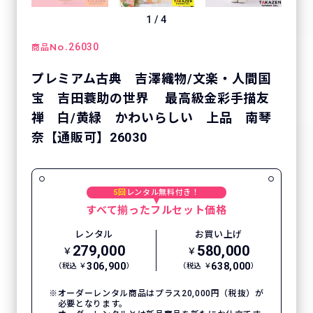
1
/
4
No.
26030
商品
プレミアム古典 吉澤織物/文楽・人間国
宝 吉田蓑助の世界 最高級金彩手描友
禅 白/黄緑 かわいらしい 上品 南琴
奈【通販可】26030
5回
レンタル無料付き！
すべて揃ったフルセット価格
レンタル
お買い上げ
279,000
580,000
￥
￥
306,900
638,000
（税込 ￥
）
（税込 ￥
）
オーダーレンタル商品はプラス20,000円（税抜）が
必要となります。