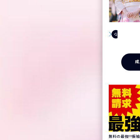
成
無料の最強!!!