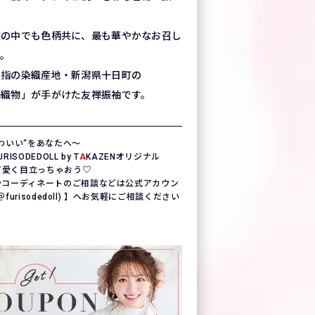
装の中でも色柄共に、最も華やかなお召し
す。
屈指の染織産地・新潟県十日町の
澤織物」が手がけた友禅振袖です。
わいい“をあなたへ〜
SODEDOLL by T
A
KAZENオリジナル
一可愛く目立っちゃおう♡
やコーディネートのご相談などは公式アカウン
(＠furisodedoll) 】へお気軽にご相談ください