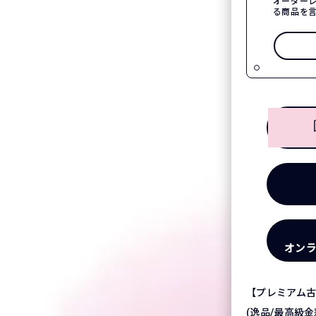
オーダー
る商品を
オン
【プレミアム古典
(逸品/最高級金