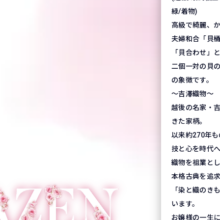
緑/着物)
高級で綺麗、
夫婦和合「貝
「貝合わせ」
二個一対の貝
の象徴です。
～吉澤織物～
越後の名家・
きた家柄。
以来約270年
技と心を時代
織物を祖業と
本格古典を追
「染と織のき
います。
お嬢様の一生