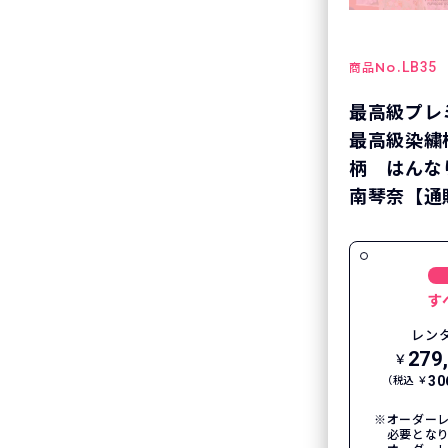
No.
LB35
商品
最高級プレ
最高級染繍
柄 はんな
南琴奈【通販
す
レン
279
￥
30
（税込 ￥
オーダーレ
必要とな