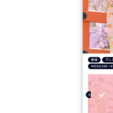
振袖
プレ
#¥200,000〜¥