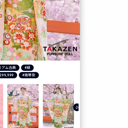
ミアム古典
#緑
299,999
#南琴奈