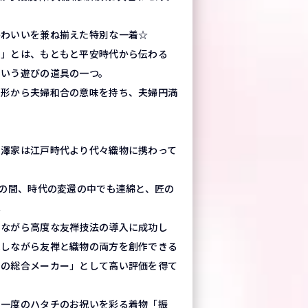
かわいいを兼ね揃えた特別な一着☆
桶」とは、もともと平安時代から伝わる
という遊びの道具の一つ。
の形から夫婦和合の意味を持ち、夫婦円満
吉澤家は江戸時代より代々織物に携わって
もの間、時代の変還の中でも連綿と、匠の
へ
しながら高度な友禅技法の導入に成功し
求しながら友禅と織物の両方を創作できる
もの総合メーカー」として高い評価を得て
に一度のハタチのお祝いを彩る着物「振