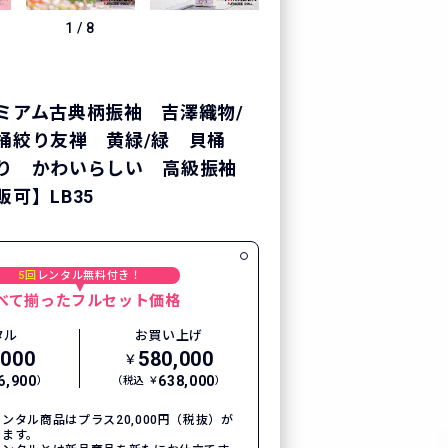
1
/
8
ミアム古典柄振袖 吉澤織物/
桶絞り友禅 黄緑/緑 貝桶
り かわいらしい 高級振袖
可】LB35
5回
レンタル無料付き！
べて揃ったフルセット価格
タル
お買い上げ
,000
580,000
￥
6,900
638,000
）
（税込 ￥
）
ンタル商品はプラス20,000円（税抜）が
ります。