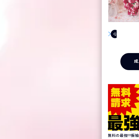
成
無料の最強!!!