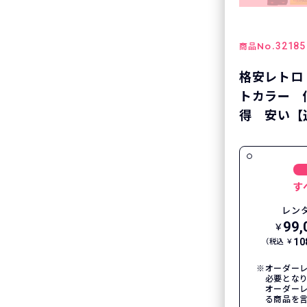
No.
32185
商品
格安レトロ
トカラー 
得 安い【通
す
レン
99,
￥
10
（税込 ￥
オーダーレ
必要とな
オーダー
る商品を