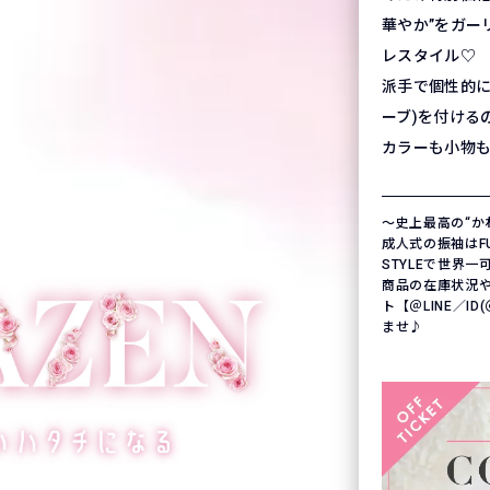
華やか”をガー
レスタイル♡
派手で個性的に
ーブ)を付ける
カラーも小物
〜史上最高の“か
成人式の振袖はFURI
STYLEで世界
商品の在庫状況
ト【＠LINE／ID
ませ♪