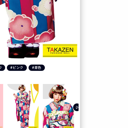
ワ
#ピンク
#青色