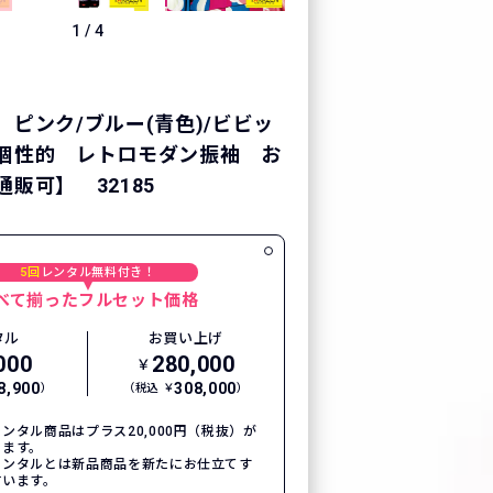
1
/
4
 ピンク/ブルー(青色)/ビビッ
個性的 レトロモダン振袖 お
販可】 32185
5回
レンタル無料付き！
べて揃ったフルセット価格
タル
お買い上げ
000
280,000
￥
8,900
308,000
）
（税込 ￥
）
ンタル商品はプラス20,000円（税抜）が
ります。
レンタルとは新品商品を新たにお仕立てす
言います。