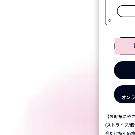
オン
【お財布にや
(ストライプ/個
今だけ特別価格