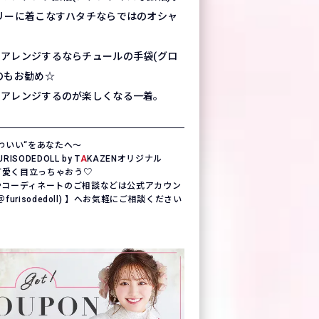
リーに着こなすハタチならではのオシャ
アレンジするならチュールの手袋(グロ
のもお勧め☆
もアレンジするのが楽しくなる一着。
わいい“をあなたへ〜
SODEDOLL by T
A
KAZENオリジナル
一可愛く目立っちゃおう♡
やコーディネートのご相談などは公式アカウン
(＠furisodedoll) 】へお気軽にご相談ください