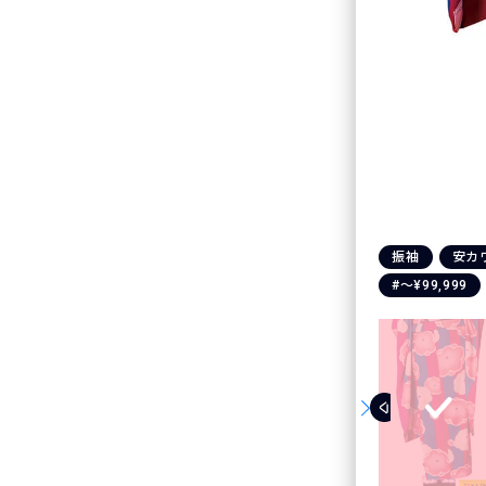
振袖
安カ
#〜¥99,999