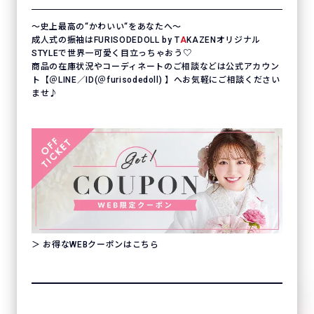
〜史上最高の“かわいい“をあなたへ〜
成人式の振袖はFURISODEDOLL by T
A
KAZENオリジナル
STYLEで世界一可愛く目立っちゃおう♡
商品の在庫状況やコーディネートのご相談などは公式アカウン
ト【＠LINE／ID(＠furisodedoll) 】へお気軽にご相談ください
ませ♪
＞ お得なWEBクーポンはこちら