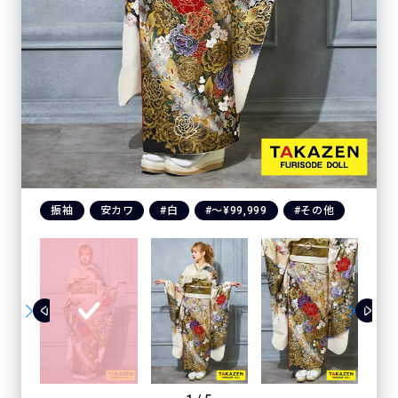
振袖
安カワ
#白
#〜¥99,999
#その他