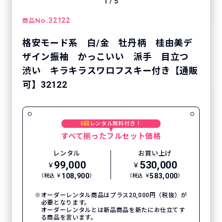
1
/
5
No.
32122
商品
格安モード系 白/金 牡丹柄 桂由美デ
ザイン振袖 かっこいい 派手 目立つ
渋い キラキラスワロフスキー付き【通販
可】32122
5回
レンタル無料付き！
すべて揃ったフルセット価格
レンタル
お買い上げ
99,000
530,000
￥
￥
108,900
583,000
（税込 ￥
）
（税込 ￥
）
オーダーレンタル商品はプラス20,000円（税抜）が
必要となります。
オーダーレンタルとは新品商品を新たにお仕立てす
る商品を言います。