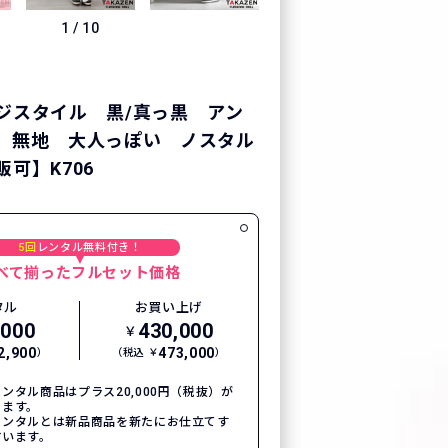
1
/
10
ジスタイル 黒/真っ黒 アン
 無地 大人っぽい ノスタル
可】K706
5回
レンタル無料付き！
べて揃ったフルセット価格
タル
お買い上げ
,000
430,000
￥
2,900
473,000
）
（税込 ￥
）
ンタル商品はプラス20,000円（税抜）が
ります。
レンタルとは新品商品を新たにお仕立てす
言います。