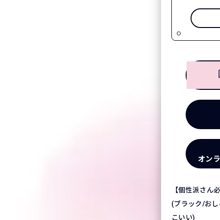
オン
【個性派さん
(ブラック/お
こいい)