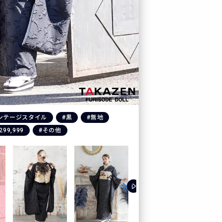
ンテージスタイル
#黒
#無地
299,999
#その他