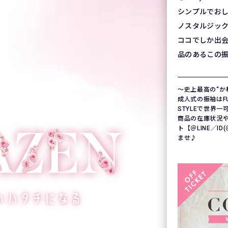
シンプルでお
ノスタルジッ
ココでしか出
品のあるこの
〜史上最高の“か
成人式の振袖はFURI
STYLEで世界
商品の在庫状況
ト【＠LINE／ID
ませ♪