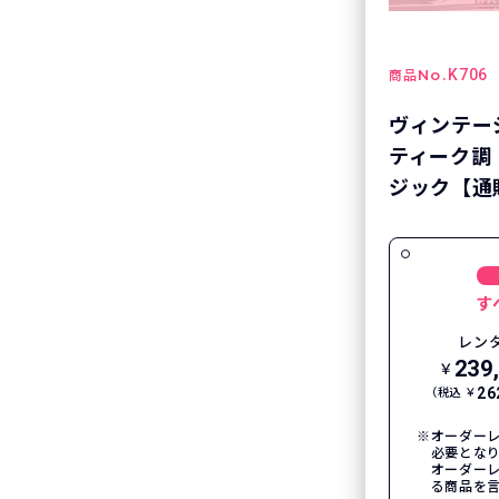
No.
K706
商品
ヴィンテー
ティーク調
ジック【通販
す
レン
239
￥
26
（税込 ￥
オーダーレ
必要とな
オーダー
る商品を