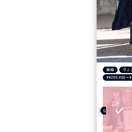
振袖
ヴィ
#¥200,000〜¥