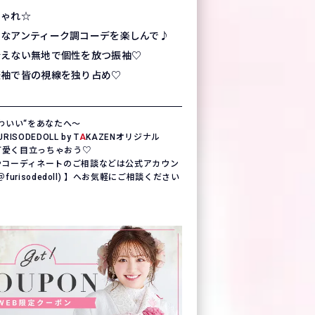
しゃれ☆
クなアンティーク調コーデを楽しんで♪
会えない無地で個性を放つ振袖♡
振袖で皆の視線を独り占め♡
わいい“をあなたへ〜
SODEDOLL by T
A
KAZENオリジナル
一可愛く目立っちゃおう♡
やコーディネートのご相談などは公式アカウン
(＠furisodedoll) 】へお気軽にご相談ください