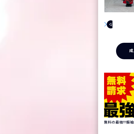
成
無料の最強!!!