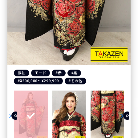
振袖
モード
#赤
#黒
#¥200,000〜¥299,999
#その他