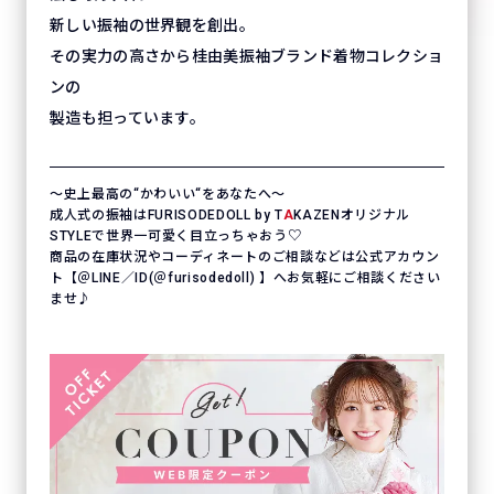
新しい振袖の世界観を創出。
その実力の高さから桂由美振袖ブランド着物コレクショ
ンの
製造も担っています。
〜史上最高の“かわいい“をあなたへ〜
成人式の振袖はFURISODEDOLL by T
A
KAZENオリジナル
STYLEで世界一可愛く目立っちゃおう♡
商品の在庫状況やコーディネートのご相談などは公式アカウン
ト【＠LINE／ID(＠furisodedoll) 】へお気軽にご相談ください
ませ♪