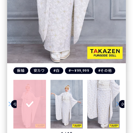
振袖
安カワ
#白
#〜¥99,999
#その他