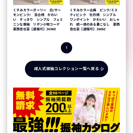
くすみカラーガーリー 白/サー
くすみカラー古典 ピンク/ミス
モンピンク/ 百合柄 かわい
ティピンク 牡丹柄 シンプル
い すっきり シンプル フェミ
ワンポイント かわいい おしゃ
ニンな振袖 リボン小物コーデ
れ 統一感のある着こなし 葛西
葛西杏也菜【通販可】26060
杏也菜【通販可】26062
1
成人式振袖コレクション一覧へ戻る