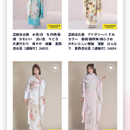
正統派古典 水色/白 牡丹柄/菊
正統派古典 アイボリー/くすみ
柄 かわいい 淡い色 今どき
カラー 菊柄/御所車/柄小さめ
片身代わり 爽やか 綺麗 葛西
かわいらしい振袖 清楚 はんな
杏也菜【通販可】26020
り 葛西杏也菜【通販可】26024