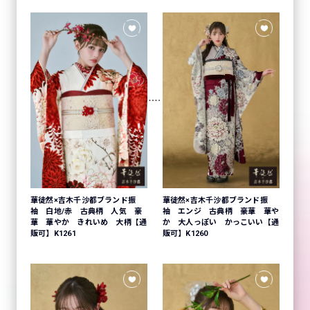
華徒然×吉木千沙都ブランド振
華徒然×吉木千沙都ブランド振
袖 白地/赤 古典柄 人気 豪
袖 エンジ 古典柄 豪華 華や
華 華やか きれいめ 大柄【通
か 大人っぽい かっこいい【通
販可】K1261
販可】K1260