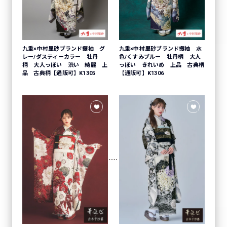
九重×中村里砂ブランド振袖 グ
九重×中村里砂ブランド振袖 水
レー/ダスティーカラー 牡丹
色/くすみブルー 牡丹柄 大人
柄 大人っぽい 渋い 綺麗 上
っぽい きれいめ 上品 古典柄
品 古典柄【通販可】K1305
【通販可】K1306