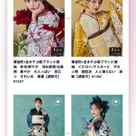
華徒然×吉木千沙都ブランド振
華徒然×吉木千沙都ブランド振
袖 赤地/鮮やか 流水模様/古典
袖 イエロー/マスタード ボタ
柄 華やか 大人っぽい 目立
ン柄 個性派 人と被らない 清
つ きれいめ 豪華【通販可】
楚【通販可】K1262
K1267