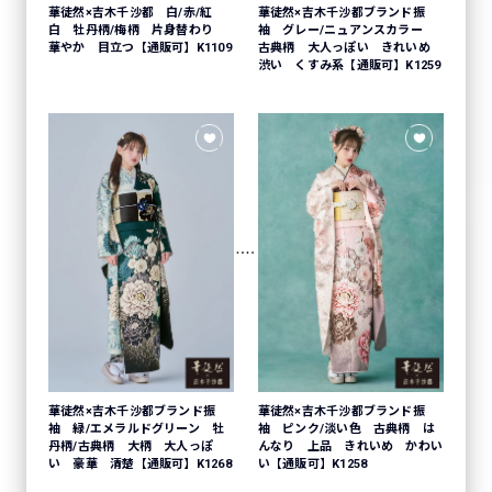
華徒然×吉木千沙都 白/赤/紅
華徒然×吉木千沙都ブランド振
白 牡丹柄/梅柄 片身替わり
袖 グレー/ニュアンスカラー
華やか 目立つ【通販可】K1109
古典柄 大人っぽい きれいめ
渋い くすみ系【通販可】K1259
華徒然×吉木千沙都ブランド振
華徒然×吉木千沙都ブランド振
袖 緑/エメラルドグリーン 牡
袖 ピンク/淡い色 古典柄 は
丹柄/古典柄 大柄 大人っぽ
んなり 上品 きれいめ かわい
い 豪華 清楚【通販可】K1268
い【通販可】K1258