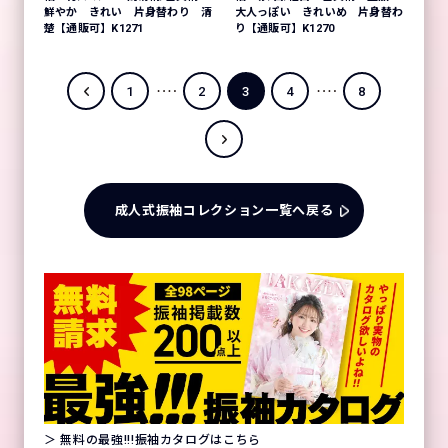
鮮やか きれい 片身替わり 清
大人っぽい きれいめ 片身替わ
楚【通販可】K1271
り【通販可】K1270
1
2
3
4
8
成人式振袖コレクション一覧へ戻る
＞ 無料の最強!!!振袖カタログはこちら