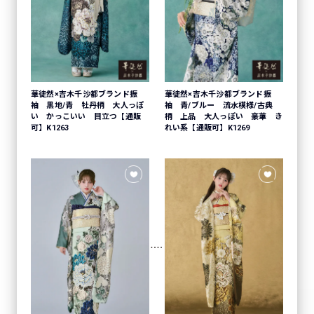
華徒然×吉木千沙都ブランド振
華徒然×吉木千沙都ブランド振
袖 黒地/青 牡丹柄 大人っぽ
袖 青/ブルー 流水模様/古典
い かっこいい 目立つ【通販
柄 上品 大人っぽい 豪華 き
可】K1263
れい系【通販可】K1269