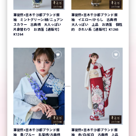
華徒然×吉木千沙都ブランド振
華徒然×吉木千沙都ブランド振
袖 ミントグリーン/緑/ニュアン
袖 イエロー/からし 古典柄
スカラー 古典柄 大人っぽい
大人っぽい 上品 お洒落 個性
片身替わり お洒落【通販可】
的 きれい系【通販可】K1265
K1264
華徒然×吉木千沙都ブランド振
華徒然×吉木千沙都ブランド振
袖 青/ブルー 乱菊柄/古典柄
袖 赤/白/紅白 古典柄 上品