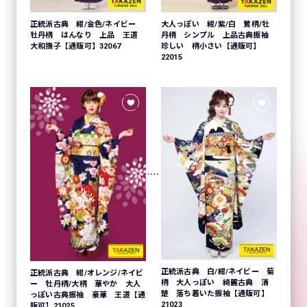
正統派古典 紺/金色/ネイビー
大人っぽい 紺/紫/白 鶯柄/牡
牡丹柄 はんなり 上品 王道
丹柄 シンプル 上品古典振袖
大和撫子【通販可】32067
珍しい 柄小さい【通販可】
22015
正統派古典 白/紺/ネイビー 菊
正統派古典 紺/オレンジ/ネイビ
柄 大人っぽい 綺麗古典 清
ー 牡丹柄/大柄 華やか 大人
楚 落ち着いた振袖【通販可】
っぽい古典振袖 豪華 王道【通
21023
販可】21025