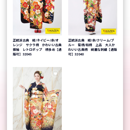
正統派古典 紺/ネイビー/赤/オ
正統派古典 紺/赤/クリーム/ブ
レンジ サクラ柄 かわいい古典
ルー 菊柄/和柄 上品 大人か
振袖 レトロポップ 柄多め【通
わいい古典柄 綺麗な刺繍【通販
販可】32045
可】32040