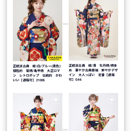
正統派古典 紺/青 牡丹柄/柄多
正統派古典 紺/白/ブルー(青色)
め 華やか古典振袖 鮮やかデザ
個性的 菊柄/亀甲柄 大正ロマ
イン 大人っぽい 定番【通販
ン レトロポップ 伝統的 かわ
可】G46
いい【通販可】21005