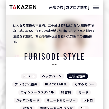
来店予約
カタログ請求
はんなり王道の古典柄。二十歳は特別だから“大和撫子”を
身に纏いたい。きれいめ定番和柄の美しさで上品さ溢れる
清楚な女性に。お洒落感ある落ち着いた雰囲気の紺色振
袖。
FURISODE STYLE
pickup
ヘップバーン
正統派古典
プレミアム古典
BLACK LABEL
くすみカラー
ヴィンテージスタイル
粋古典
モード
ジャパンモード
キュート&ガーリー
レトロ
安カワ
着物メーカーブランド
ALL