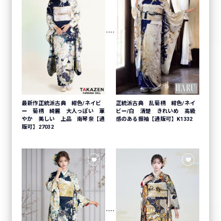
最新作正統派古典 紺色/ネイビ
正統派古典 乱菊柄 紺色/ネイ
ー 菊柄 綺麗 大人っぽい 華
ビー/白 清楚 きれいめ 高級
やか 美しい 上品 南琴奈【通
感のある振袖【通販可】K1332
販可】27032