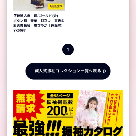
正統派古典 紺/ゴールド(金)
ボタン柄 豪華 目立つ 高級金
彩古典振袖 煌びやか【通販可】
YK0087
1
成人式振袖コレクション一覧へ戻る