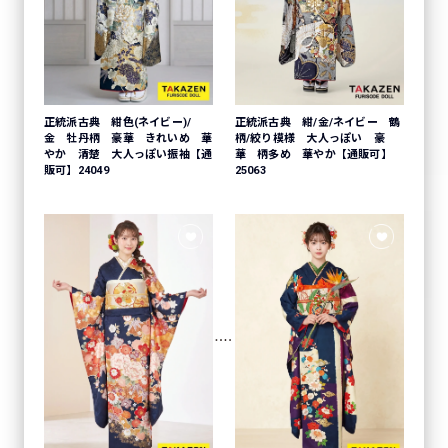
正統派古典 紺色(ネイビー)/
正統派古典 紺/金/ネイビー 鶴
金 牡丹柄 豪華 きれいめ 華
柄/絞り模様 大人っぽい 豪
やか 清楚 大人っぽい振袖【通
華 柄多め 華やか【通販可】
販可】24049
25063