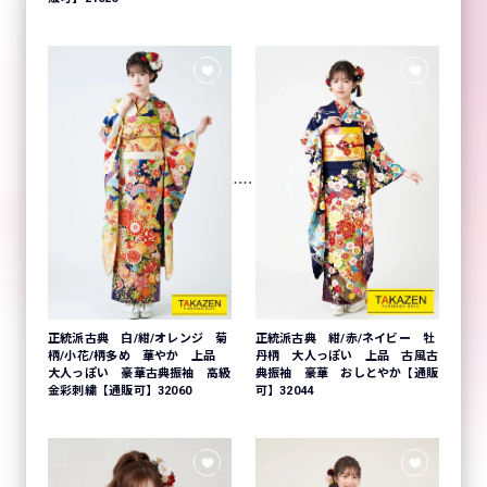
正統派古典 白/紺/オレンジ 菊
正統派古典 紺/赤/ネイビー 牡
柄/小花/柄多め 華やか 上品
丹柄 大人っぽい 上品 古風古
大人っぽい 豪華古典振袖 高級
典振袖 豪華 おしとやか【通販
金彩刺繍【通販可】32060
可】32044