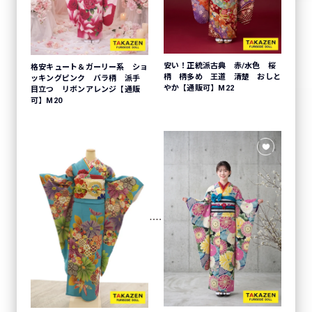
安い！正統派古典 赤/水色 桜
格安キュート＆ガーリー系 ショ
柄 柄多め 王道 清楚 おしと
ッキングピンク バラ柄 派手
やか【通販可】M22
目立つ リボンアレンジ【通販
可】M20