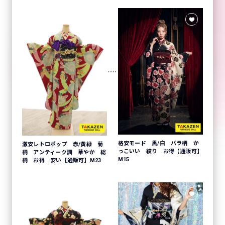
格安モード 黒/白 バラ柄 か
激安レトロポップ 赤/黄緑 菊
っこいい 絞り お得【通販可】
柄 アンティーク調 華やか 総
M15
柄 お得 安い【通販可】M23