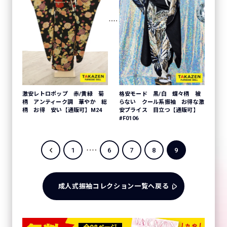
激安レトロポップ 赤/黄緑 菊
格安モード 黒/白 蝶々柄 被
柄 アンティーク調 華やか 総
らない クール系振袖 お得な激
柄 お得 安い【通販可】M24
安プライス 目立つ【通販可】
#F0106
1
6
7
8
9
成人式振袖コレクション一覧へ戻る