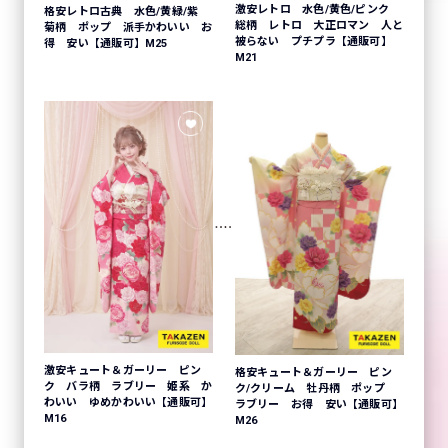
激安レトロ 水色/黄色/ピンク
格安レトロ古典 水色/黄緑/紫
総柄 レトロ 大正ロマン 人と
菊柄 ポップ 派手かわいい お
被らない プチプラ【通販可】
得 安い【通販可】M25
M21
激安キュート＆ガーリー ピン
格安キュート＆ガーリー ピン
ク バラ柄 ラブリー 姫系 か
ク/クリーム 牡丹柄 ポップ
わいい ゆめかわいい【通販可】
ラブリー お得 安い【通販可】
M16
M26