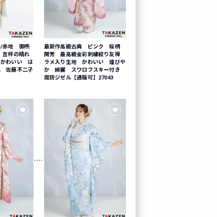
/赤地 御所
最新作高級古典 ピンク 桜柄
 吉祥の晴れ
関芳 最高級金彩刺繍絞り友禅
 かわいい は
ラメ入り生地 かわいい 煌びや
品 佐藤不二子
か 綺麗 スワロフスキー付き
周防ジゼル【通販可】27043