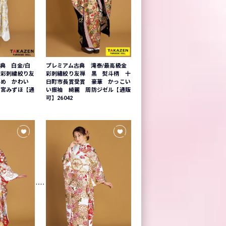
典 白金/白
プレミアム古典 滝泰/最高級金
金彩刺繍絞り友
彩刺繡絞り友禅 黒 熨斗柄 十
いめ かわい
日町市長賞受賞 豪華 かっこい
白宮みずほ【通
い振袖 綺麗 周防ジゼル【通販
可】26042