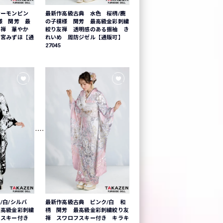
サーモンピン
最新作高級古典 水色 桜柄/鹿
様 関芳 最
の子模様 関芳 最高級金彩刺繍
友禅 華やか
絞り友禅 透明感のある振袖 き
白宮みずほ【通
れいめ 周防ジゼル【通販可】
27045
/白/シルバ
最新作高級古典 ピンク/白 和
最高級金彩刺繍
柄 関芳 最高級金彩刺繍絞り友
フスキー付き
禅 スワロフスキー付き キラキ