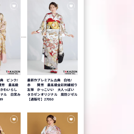
典 ピンク/
最新作プレミアム古典 白地/
関芳 最高級
赤 関芳 最高級金彩刺繍絞り
 かわいらし
友禅 かっこいい 大人っぽい
ジナル 白宮み
タカゼンオリジナル 周防ジゼル
49
【通販可】27050