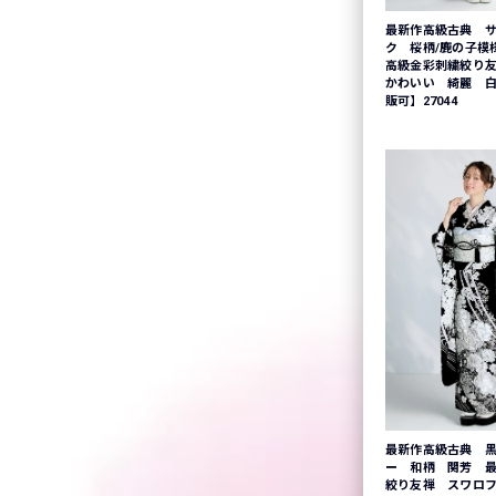
最新作高級古典 
ク 桜柄/鹿の子模
高級金彩刺繍絞り
かわいい 綺麗 
販可】27044
最新作高級古典 黒
ー 和柄 関芳 
絞り友禅 スワロ