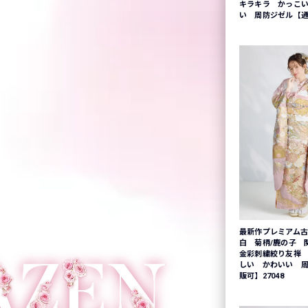
キラキラ かっこ
い 周防ジゼル【通販
最新作プレミアム古
白 菊柄/鹿の子 
金彩刺繍絞り友禅
しい かわいい 
販可】27048