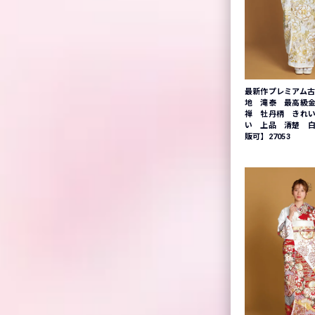
最新作プレミアム古
地 滝泰 最高級
禅 牡丹柄 きれ
い 上品 清楚 
販可】27053