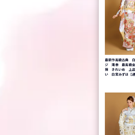
最新作高級古典 白
ジ 滝泰 最高級
禅 きれいめ 上
い 白宮みずほ【通販