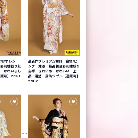
地/オレン
最新作プレミアム古典 白地/ピ
金彩刺繍絞り友
ンク 滝泰 最高級金彩刺繍絞り
品 かわいらし
友禅 きれいめ かわいい 上
可】27051
品 清楚 周防ジゼル【通販可】
27052