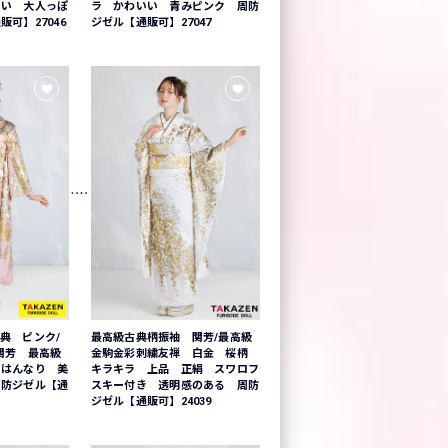
いい 大人っぽ
ラ かわいい 青みピンク 周防
可】27046
ジゼル【通販可】27047
典 ピンク/
最高級古典柄振袖 関芳/最高級
関芳 最高級
金駒金彩刺繍友禅 白金 桜柄
 はんなり 美
キラキラ 上品 正絹 スワロフ
周防ジゼル【通
スキー付き 透明感のある 周防
ジゼル【通販可】24039