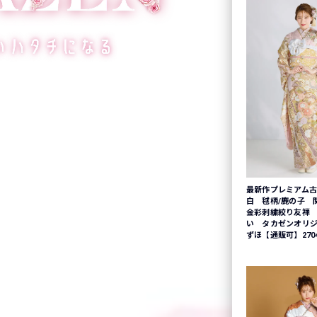
最新作プレミアム古
白 毬柄/鹿の子 
金彩刺繍絞り友禅
い タカゼンオリ
ずほ【通販可】270