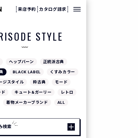
来店予約
カタログ請求
RISODE STYLE
ヘップバーン
正統派古典
典
BLACK LABEL
くすみカラー
ージスタイル
粋古典
モード
ード
キュート&ガーリー
レトロ
着物メーカーブランド
ALL
み検索