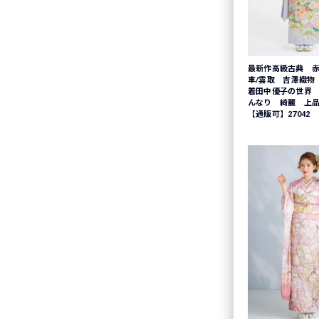
最新作高級古典 赤
車/雲取 吉澤織物
着田中優子の世界
んなり 綺麗 上
【通販可】27042