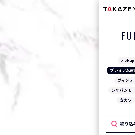
FU
pickup
プレミアム古
ヴィンテ
ジャパンモ
安カワ
絞り込