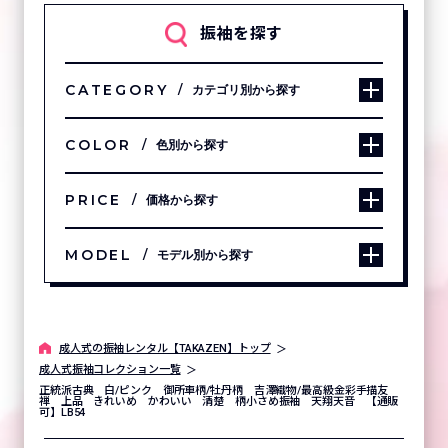
振袖を探す
CATEGORY
カテゴリ別から探す
COLOR
色別から探す
PRICE
価格から探す
MODEL
モデル別から探す
成⼈式の振袖レンタル【TAKAZEN】トップ
成人式振袖コレクション一覧
正統派古典 白/ピンク 御所車柄/牡丹柄 吉澤織物/最高級金彩手描友
禅 上品 きれいめ かわいい 清楚 柄小さめ振袖 天翔天音 【通販
可】LB54