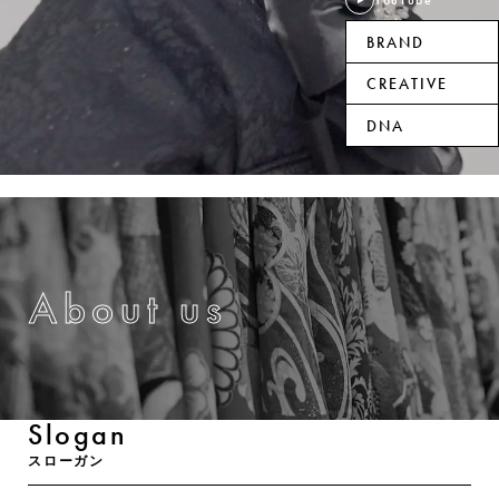
YouTube
BRAND
CREATIVE
DNA
About us
Slogan
スローガン