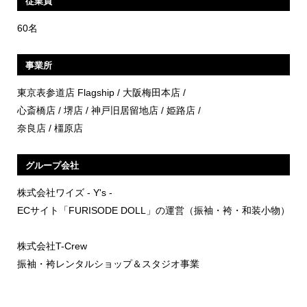
従業員
60名
事業所
東京表参道店 Flagship / 大阪梅田本店 /
心斎橋店 / 堺店 / 神戸旧居留地店 / 姫路店 /
奈良店 / 橿原店
グループ会社
株式会社ワイズ - Y's -
ECサイト「FURISODE DOLL」の運営（振袖・袴・和装小物）
株式会社T-Crew
振袖・袴レンタルショップ＆スタジオ事業